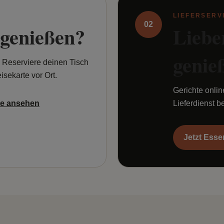
LIEFERSERV
02
 genießen?
Liebe
genie
 Reserviere deinen Tisch
isekarte vor Ort.
Gerichte onli
te ansehen
Lieferdienst 
Jetzt Esse