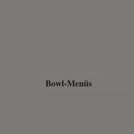
GEKÜHLT · 5 TAGE MHD
Bowl-Menüs
Vorbereitet, verpackt, schnell erwärmt.