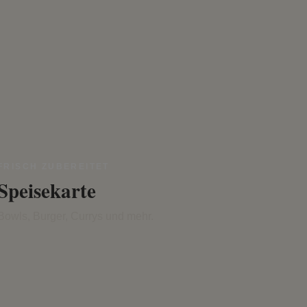
FRISCH ZUBEREITET
Speisekarte
Bowls, Burger, Currys und mehr.